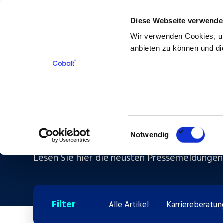
Diese Webseite verwende
Für Bewerber
Für Kunden
Über 
Wir verwenden Cookies, um
anbieten zu können und die
Wissen
Einwilligungsauswahl
Notwendig
Lesen Sie hier die neusten Pressemeldungen
Filter
Alle Artikel
Karriereberatun