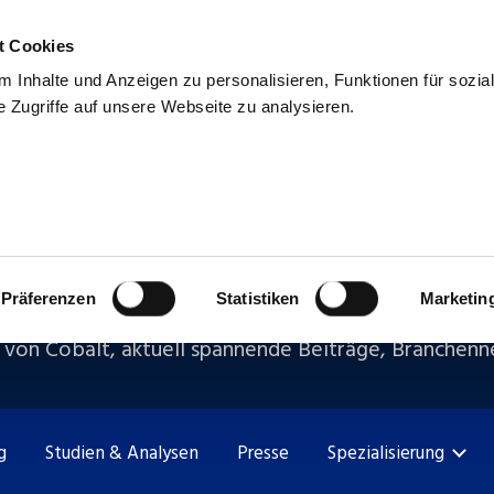
t Cookies
uns
Blog & Presse
Kontakt
Talentpool
 Inhalte und Anzeigen zu personalisieren, Funktionen für sozia
 Zugriffe auf unsere Webseite zu analysieren.
stransfe
Präferenzen
Statistiken
Marketin
 von Cobalt, aktuell spannende Beiträge, Branchen
g
Studien & Analysen
Presse
Spezialisierung