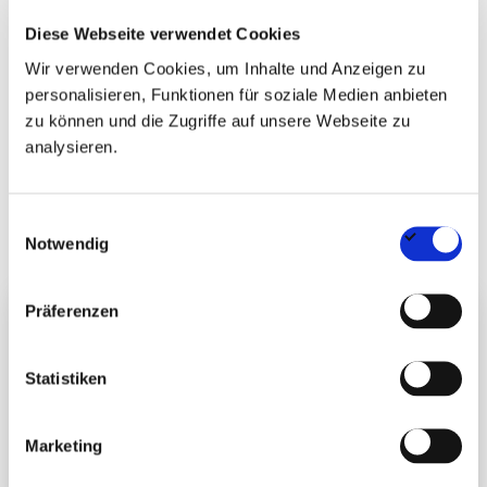
Diese Webseite verwendet Cookies
Wir verwenden Cookies, um Inhalte und Anzeigen zu
personalisieren, Funktionen für soziale Medien anbieten
zu können und die Zugriffe auf unsere Webseite zu
analysieren.
Einwilligungsauswahl
Notwendig
Arbeitsmarkt in der Immobilienbranche sortiert
Präferenzen
sich neu: MehrKandidaten für weniger
Führungspositionen
Statistiken
Berlin, 29. Juni 2026 – Der Arbeitsmarkt in der Immobilien- und
Bauwirtschaft zeigt sich im ersten ...
Marketing
Mehr lesen