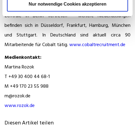
Nur notwendige Cookies akzeptieren
USA aktiv. Seit 2008 ist Cobalt in Deutschland mit seiner
Zentrale in Berlin vertreten – weitere Niederlassungen
befinden sich in Düsseldorf, Frankfurt, Hamburg, München
und Stuttgart. In Deutschland sind aktuell circa 90
Mitarbeitende für Cobalt tätig.
www.cobaltrecruitment.de
Medienkontakt:
Martina Rozok
T +49 30 400 44 68-1
M +49 170 23 55 988
m@rozok.de
www.rozok.de
Diesen Artikel teilen