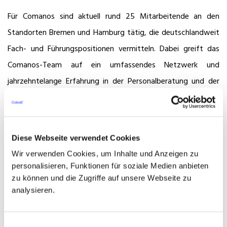
Für Comanos sind aktuell rund 25 Mitarbeitende an den
Standorten Bremen und Hamburg tätig, die deutschlandweit
Fach- und Führungspositionen vermitteln. Dabei greift das
Comanos-Team auf ein umfassendes Netzwerk und
jahrzehntelange Erfahrung in der Personalberatung und der
Branche der erneuerbaren Energien zurück. Dies ermöglicht die
effiziente Vermittlung von qualifizierten Fachkräften und die
Erfüllung spezifischer Kundenanforderungen.
Diese Webseite verwendet Cookies
Die Kunden von Comanos umfassen Entwickler,
Wir verwenden Cookies, um Inhalte und Anzeigen zu
Energieversorgungsunternehmen, Servicedienstleister, private
personalisieren, Funktionen für soziale Medien anbieten
zu können und die Zugriffe auf unsere Webseite zu
Kapitalbeteiligungen, Fondsgesellschaften,
analysieren.
Vermögensverwalter, Investmentbanken,
Beratungsunternehmen, Bau- und Installationsunternehmen
Einwilligungsauswahl