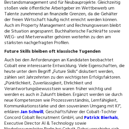
Bestandsmanagement und für Neubauprojekte. Gleichzeitig
stoßen viele öffentliche Arbeitgeber im Wettbewerb um
Talente zunehmend an finanzielle Grenzen, da die Gehälter
der freien Wirtschaft häufig nicht erreicht werden können.
Auch im Property Management und Rechnungswesen bleibt
die Situation angespannt. Buchhalterische Fachkräfte sowie
WEG- und Mietverwalter gehören weiterhin zu den am
stärksten nachgefragten Profilen.
Future Skills bleiben oft klassische Tugenden
Auch bei den Anforderungen an Kandidaten beobachtet
Cobalt eine interessante Entwicklung. Viele Eigenschaften, die
heute unter dem Begriff „Future Skills“ diskutiert werden,
zählen seit Jahrzehnten zu den wichtigsten Erfolgsfaktoren.
„Pünktlichkeit, Zuverlässigkeit, Ehrlichkeit und
Verantwortungsbewusstsein waren früher wichtig und
werden es auch in Zukunft bleiben. Ergänzt werden sie durch
neue Kompetenzen wie Prozessverständnis, Lernfähigkeit,
Kommunikationsstärke und den souveränen Umgang mit KI“,
erklären
Jan Schwill
, Geschäftsführer der Cobalt-Tochter
Concord Cobalt Recruitment GmbH, und
Patrick Bierhals
,
Executive Director AI & Technology sowie