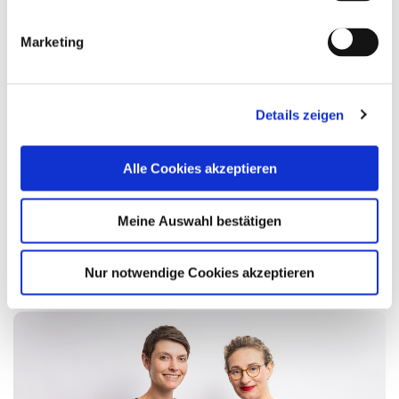
Medienkontakt
:
Martina Rozok
Marketing
T +49 30 400 44 68-1
M +49 170 23 55 988
m@rozok.de
www.rozok.de
Details zeigen
Diesen Artikel teilen
Alle Cookies akzeptieren
Meine Auswahl bestätigen
Neue Artikel
Nur notwendige Cookies akzeptieren