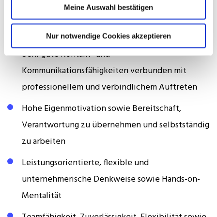
Fähigkeit, Wertsteigerungspotenziale zu
Meine Auswahl bestätigen
erkennen und mithilfe entsprechender
Maßnahmen und Strategien umzusetzen
Nur notwendige Cookies akzeptieren
Sehr gute Kontakt- und
Kommunikationsfähigkeiten verbunden mit
professionellem und verbindlichem Auftreten
Hohe Eigenmotivation sowie Bereitschaft,
Verantwortung zu übernehmen und selbstständig
zu arbeiten
Leistungsorientierte, flexible und
unternehmerische Denkweise sowie Hands-on-
Mentalität