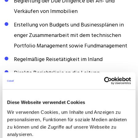
Begleitung der Due Diligence bei An- und
Verkäufen von Immobilien
Erstellung von Budgets und Businessplänen in
enger Zusammenarbeit mit dem technischen
Portfolio Management sowie Fundmanagement
Regelmäßige Reisetätigkeit im Inland
Direkte Berichtslinie an die Leitung
Portfoliomanagement
Das Anforderungsprofil
Diese Webseite verwendet Cookies
Wir verwenden Cookies, um Inhalte und Anzeigen zu
Abgeschlossenes (Fach-) Hochschulstudium im
personalisieren, Funktionen für soziale Medien anbieten
Bereich Betriebswirtschaft (BWL) und/oder
zu können und die Zugriffe auf unsere Webseite zu
analysieren.