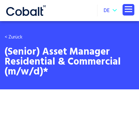
DE
< Zurück
(Senior) Asset Manager
Residential & Commercial
(m/w/d)*