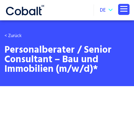
DE
< Zurück
Personalberater / Senior
Consultant – Bau und
Immobilien (m/w/d)*