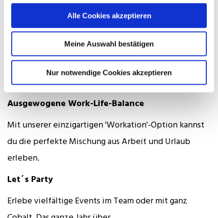
Rat und Tat zur Seite.
Alle Cookies akzeptieren
Arbeit, die passt
Meine Auswahl bestätigen
Bei Cobalt bekommst du die beste Mischung aus
Teamwork im Büro und freier Arbeitseinteilung zu
Nur notwendige Cookies akzeptieren
Hause.
Ausgewogene Work-Life-Balance
Mit unserer einzigartigen 'Workation'-Option kannst
du die perfekte Mischung aus Arbeit und Urlaub
erleben.
Let´s Party
Erlebe vielfältige Events im Team oder mit ganz
Cobalt. Das ganze Jahr über.