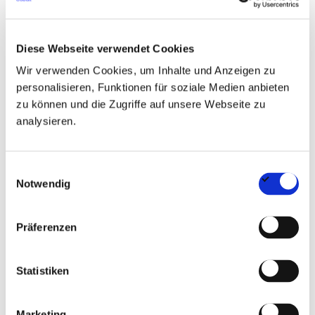
Wie verändert die Anerkennung des
dritten Geschlechtes den Arbeitsalltag?
Diese Webseite verwendet Cookies
Wir verwenden Cookies, um Inhalte und Anzeigen zu
Bislang wird das dritte Geschlecht fast nur in Stellenanzeigen
personalisieren, Funktionen für soziale Medien anbieten
sichtbar. Soll der Intersexualität in der Arbeitswelt mehr
zu können und die Zugriffe auf unsere Webseite zu
Aufmerksamkeit und Gewicht zukommen, werden auf die
analysieren.
Neuformulierung von Stellenanzeigen weitere Neuerungen
folgen müssen:
Einwilligungsauswahl
Notwendig
Ansprache
Präferenzen
Die Antwort auf eine Bewerbung sollte möglichst nicht ein
Standardtext mit der Eingangsbegrüßung "Sehr geehrte/r
Statistiken
Frau/Herr," sein. Wer eine gendersensible Ansprache in der
Stellenanzeige wählt, muss konsequenterweise auch alle
Marketing