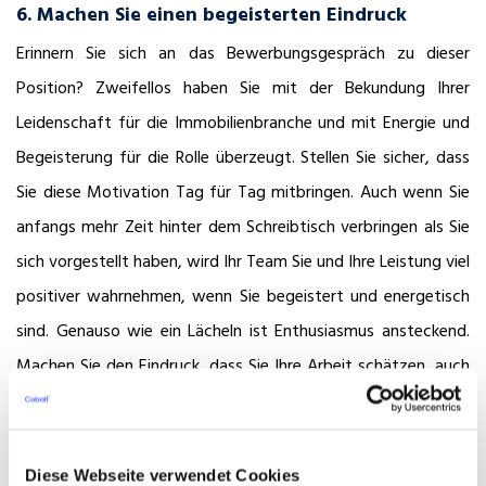
6. Machen Sie einen begeisterten Eindruck
Erinnern Sie sich an das Bewerbungsgespräch zu dieser
Position? Zweifellos haben Sie mit der Bekundung Ihrer
Leidenschaft für die Immobilienbranche und mit Energie und
Begeisterung für die Rolle überzeugt. Stellen Sie sicher, dass
Sie diese Motivation Tag für Tag mitbringen. Auch wenn Sie
anfangs mehr Zeit hinter dem Schreibtisch verbringen als Sie
sich vorgestellt haben, wird Ihr Team Sie und Ihre Leistung viel
positiver wahrnehmen, wenn Sie begeistert und energetisch
sind. Genauso wie ein Lächeln ist Enthusiasmus ansteckend.
Machen Sie den Eindruck, dass Sie Ihre Arbeit schätzen, auch
wenn es nicht so sein sollte. Schließlich wird man Ihnen eine
Aufgabe zuteilen, die wirklich spannend ist, aber wenn Sie
keine Begeisterung verspüren lassen, wird man Ihnen immer
Diese Webseite verwendet Cookies