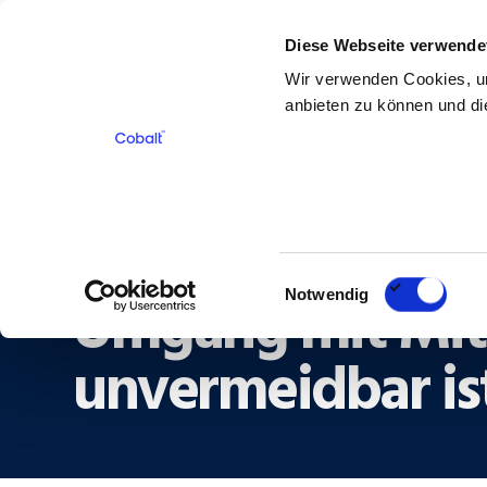
Diese Webseite verwende
Für Bewerber
Für Kunden
Über 
Wir verwenden Cookies, um
anbieten zu können und die
Zurück
Trennungsmanage
Einwilligungsauswahl
Umgang mit Mita
Notwendig
unvermeidbar is