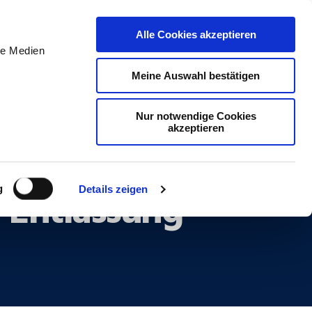
DE
Initiativ bewerben
Alle Cookies akzeptieren
le Medien
Meine Auswahl bestätigen
Nur notwendige Cookies
akzeptieren
ein fairer
 Entlassung
g
Details zeigen