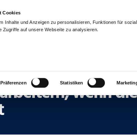
t Cookies
uns
Blog & Presse
Kontakt
Talentpool
 Inhalte und Anzeigen zu personalisieren, Funktionen für sozia
 Zugriffe auf unsere Webseite zu analysieren.
ment: Wie gelingt 
rbeitern, wenn die
Präferenzen
Statistiken
Marketin
t