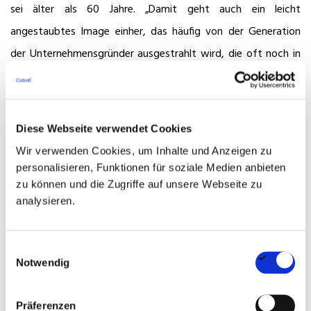
sei älter als 60 Jahre. „Damit geht auch ein leicht
angestaubtes Image einher, das häufig von der Generation
der Unternehmensgründer ausgestrahlt wird, die oft noch in
alten Strukturen verhaftet und zu wenig offen für
Neuerungen sind“, so von Bodecker.
Carolin Brandt bestätigt: „Die Branche ist konservativ –
Diese Webseite verwendet Cookies
sowohl in ihrem Erscheinungsbild als auch in ihrer Entwicklung.
Wir verwenden Cookies, um Inhalte und Anzeigen zu
personalisieren, Funktionen für soziale Medien anbieten
Bis der strenge Dress-Code aufgelockert und Home-Office
zu können und die Zugriffe auf unsere Webseite zu
eingeführt wurde, hat es länger gebraucht als in anderen
analysieren.
Branchen.“ Andererseits schrecke das aber Interessenten
nicht unbedingt ab. „Was vielmehr unattraktiv erscheint,
Einwilligungsauswahl
etwa beim Property Management, ist die reine
Notwendig
Verwaltungsarbeit. Die Gestaltungsmöglichkeit dieser
Managementposition wird von vielen als zu gering
Präferenzen