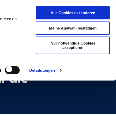
DE
Initiativ bewerben
Alle Cookies akzeptieren
le Medien
Meine Auswahl bestätigen
Nur notwendige Cookies
akzeptieren
 2016 – besuchen
r die
g
Details zeigen