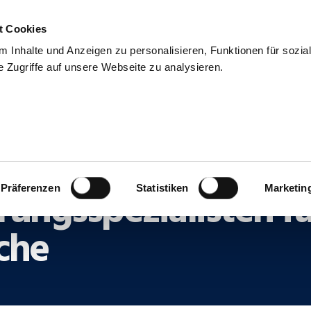
t Cookies
uns
Blog & Presse
Kontakt
Talentpool
 Inhalte und Anzeigen zu personalisieren, Funktionen für sozia
 Zugriffe auf unsere Webseite zu analysieren.
Beste aus der EXPO
rungsspezialisten fü
Präferenzen
Statistiken
Marketin
che