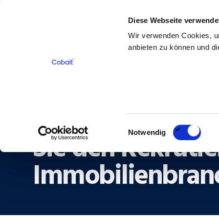
Diese Webseite verwende
Für Bewerber
Für Kunden
Über 
Wir verwenden Cookies, um
anbieten zu können und die
Zurück
Machen Sie das 
Einwilligungsauswahl
Sie den Rekrutie
Notwendig
Immobilienbran