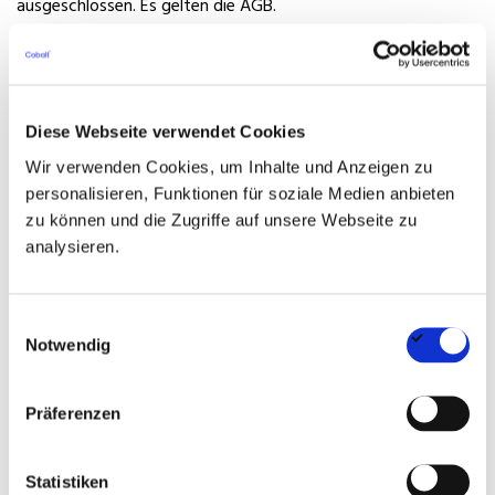
ausgeschlossen. Es gelten die AGB.
Diese Webseite verwendet Cookies
Wir verwenden Cookies, um Inhalte und Anzeigen zu
Über uns
personalisieren, Funktionen für soziale Medien anbieten
zu können und die Zugriffe auf unsere Webseite zu
Seit über zwei Jahrzehnten ist Cobalt die beste Wahl, wenn
analysieren.
es um die Besetzung von spezialisierten Positionen in den
Bereichen
Festanstellung
und
Interim Management
in der
Einwilligungsauswahl
Bau- und Immobilienbranche sowie dem verwandten
Notwendig
Finanzsektor geht.
Cobalt vermittelt vom erstklassigen
Spezialisten und Manager bis hin zum Geschäftsführer auf
Präferenzen
allen Hierarchie- und Erfahrungsebenen und bildet dabei die
Statistiken
gesamte Bandbreite an Vertragsarten ab. Das