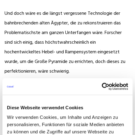
Und doch wäre es die längst vergessene Technologie der
bahnbrechenden alten Ägypter, die zu rekonstruieren das
Problematischste am ganzen Unterfangen wäre. Forscher
sind sich einig, dass höchstwahrscheinlich ein
hochentwickeltes Hebel- und Rampensystem eingesetzt
wurde, um die Große Pyramide zu errichten, doch dieses zu
perfektionieren, wäre schwierig.
Während weiterhin versucht wird, die vielen Geheimnisse der
Pyramide zu entschlüsseln (die innere Konstruktion ist immer
Diese Webseite verwendet Cookies
noch nicht vollständig bekannt), können moderne Ingenieure
Wir verwenden Cookies, um Inhalte und Anzeigen zu
angesichts der Präzision ihrer Konstruktion und ihres
personalisieren, Funktionen für soziale Medien anbieten
atemberaubenden Zeugnisses nur staunen. Aber bedenkt man
zu können und die Zugriffe auf unsere Webseite zu