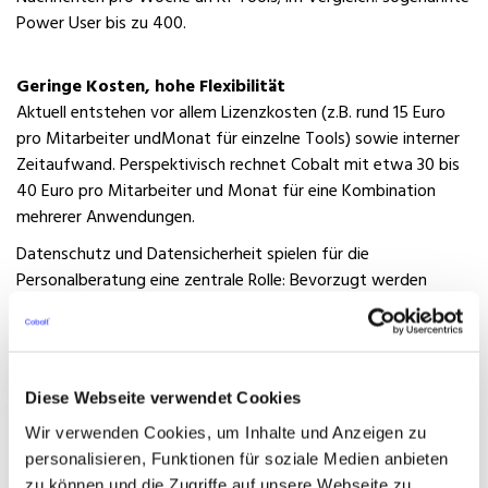
Power User bis zu 400.
Geringe Kosten, hohe Flexibilität
Aktuell entstehen vor allem Lizenzkosten (z.B. rund 15 Euro
pro Mitarbeiter undMonat für einzelne Tools) sowie interner
Zeitaufwand. Perspektivisch rechnet Cobalt mit etwa 30 bis
40 Euro pro Mitarbeiter und Monat für eine Kombination
mehrerer Anwendungen.
Datenschutz und Datensicherheit spielen für die
Personalberatung eine zentrale Rolle: Bevorzugt werden
Lösungen mit abgeschlossenen Umgebungen und
europäischem Hosting.
Blick nach vorn
Diese Webseite verwendet Cookies
Im laufenden Jahr plant Cobalt, weitere administrative
Wir verwenden Cookies, um Inhalte und Anzeigen zu
Prozessschritte schrittweise zu automatisieren. Dabei steht
personalisieren, Funktionen für soziale Medien anbieten
nicht die Geschwindigkeit der Technologie im Vordergrund,
zu können und die Zugriffe auf unsere Webseite zu