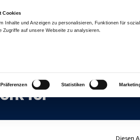
t Cookies
uns
Blog & Presse
Kontakt
Talentpool
 Inhalte und Anzeigen zu personalisieren, Funktionen für sozia
 Zugriffe auf unsere Webseite zu analysieren.
nt zählt 2015 zu de
rk for”
Präferenzen
Statistiken
Marketin
Diesen Ar