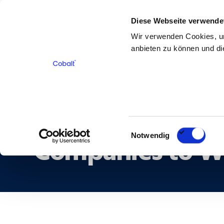
Diese Webseite verwende
Für Bewerber
Für Kunden
Über 
Wir verwenden Cookies, um
anbieten zu können und die
Zurück
Cobalt Recruitme
Einwilligungsauswahl
Companies to Wo
Notwendig