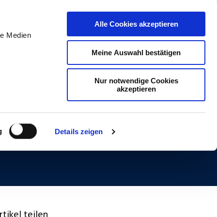
DE
Initiativ bewerben
Alle Cookies akzeptieren
le Medien
Meine Auswahl bestätigen
Nur notwendige Cookies
akzeptieren
n “Best Small
g
Details zeigen
tikel teilen