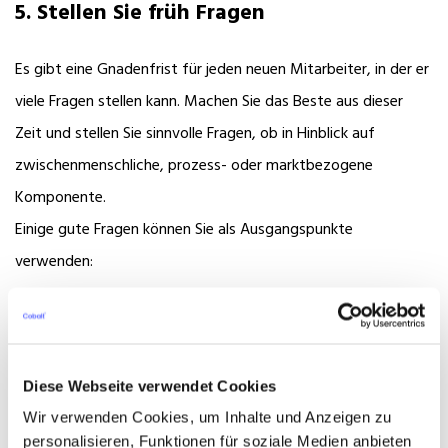
5. Stellen Sie früh Fragen
Es gibt eine Gnadenfrist für jeden neuen Mitarbeiter, in der er
viele Fragen stellen kann. Machen Sie das Beste aus dieser
Zeit und stellen Sie sinnvolle Fragen, ob in Hinblick auf
zwischenmenschliche, prozess- oder marktbezogene
Komponente.
Einige gute Fragen können Sie als Ausgangspunkte
verwenden:
In meiner Position, worauf würden Sie Ihre
Aufmerksamkeit konzentrieren?
Wie werden Ziele gesetzt/gemessen?
Diese Webseite verwendet Cookies
Welche Vision und Strategie verfolgt das
Wir verwenden Cookies, um Inhalte und Anzeigen zu
Unternehmen?
personalisieren, Funktionen für soziale Medien anbieten