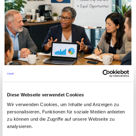
Diese Webseite verwendet Cookies
Wir verwenden Cookies, um Inhalte und Anzeigen zu
Equal Pay ist lösbar – warum Führungskultur
personalisieren, Funktionen für soziale Medien anbieten
die größere Herausforderung bleibt
zu können und die Zugriffe auf unsere Webseite zu
Das Bild wurde mit KI generiert. Die Diskussion rund um Equal Pay wird
analysieren.
oft auf Zahlen reduziert. ...