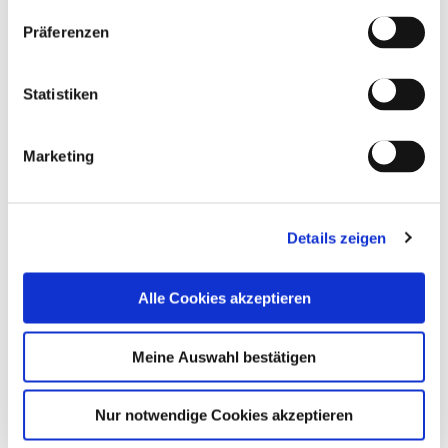
Präferenzen
Statistiken
Marketing
Equal Pay ist lösbar – warum Führungskultur
die größere Herausforderung bleibt
Details zeigen
Das Bild wurde mit KI generiert. Die Diskussion rund um Equal Pay wird
oft auf Zahlen reduziert. ...
Alle Cookies akzeptieren
Mehr lesen
Meine Auswahl bestätigen
Nur notwendige Cookies akzeptieren