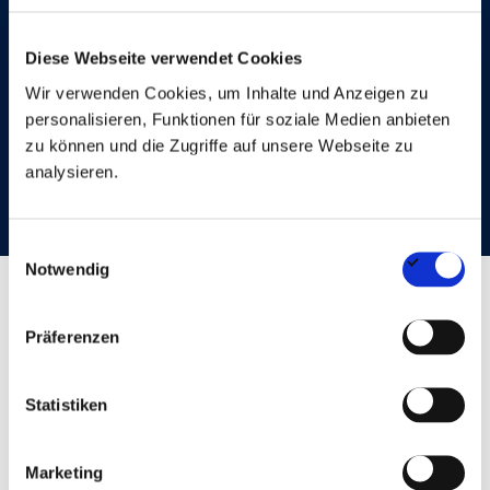
Diese Webseite verwendet Cookies
Wir verwenden Cookies, um Inhalte und Anzeigen zu
personalisieren, Funktionen für soziale Medien anbieten
Alle Jobs anzeigen
zu können und die Zugriffe auf unsere Webseite zu
analysieren.
Einwilligungsauswahl
Notwendig
Präferenzen
Es ist an der Zeit, die
Zukunft
zu gestalten.
Statistiken
Die Suche nach dem richtigen Job kann müßig sein. Bei
Marketing