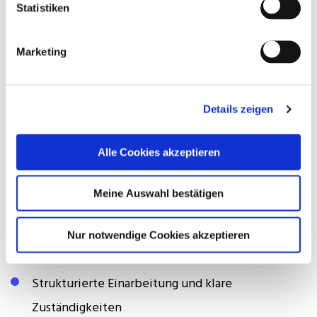
Statistiken
der technischen Gebäudeplanung sowie
routinierter Umgang mit den einschlägigen Office-
Marketing
Anwendungen
Strukturierte und sorgfältige Arbeitsweise mit
Details zeigen
ausgeprägtem Qualitätsbewusstsein
Ausgeprägte Teamfähigkeit und zuverlässige
Alle Cookies akzeptieren
Kommunikation im Projektumfeld
Meine Auswahl bestätigen
Das Angebot
Nur notwendige Cookies akzeptieren
45.000–55.000 EUR (Pro Jahr)
Strukturierte Einarbeitung und klare
Zuständigkeiten