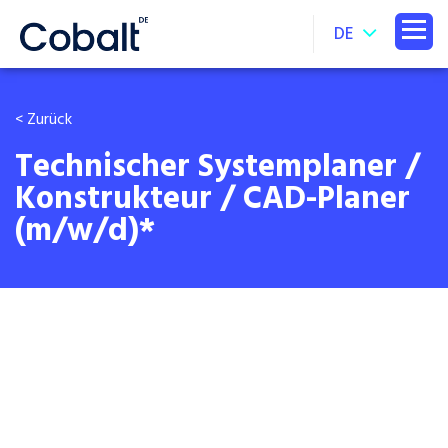
DE
< Zurück
Technischer Systemplaner /
Konstrukteur / CAD-Planer
(m/w/d)*