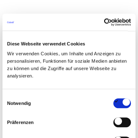
Das Anforderungsprofil
Abgeschlossene Ausbildung im technischen
Bereich, zum Beispiel als Technischer
Diese Webseite verwendet Cookies
Wir verwenden Cookies, um Inhalte und Anzeigen zu
Systemplaner für Versorgungs- und
personalisieren, Funktionen für soziale Medien anbieten
Ausrüstungstechnik oder als Technischer
zu können und die Zugriffe auf unsere Webseite zu
Zeichner für Versorgungstechnik oder als
analysieren.
Bauzeichner
Einwilligungsauswahl
Berufserfahrung in der CAD-gestützten Planung
Notwendig
innerhalb der technischen Gebäudeausrüstung
oder einem vergleichbaren technischen Umfeld
Präferenzen
Sichere Anwendung gängiger CAD-Software in