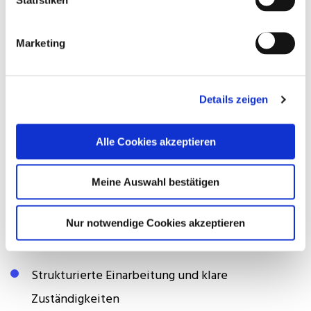
Terminplanung und Qualitätsmanagement in Bau-
und Modernisierungsprojekten
Marketing
Strukturierte, eigenverantwortliche
Arbeitsweise sowie überzeugendes Auftreten
Details zeigen
gegenüber internen und externen
Alle Cookies akzeptieren
Projektbeteiligten
Das Angebot
Meine Auswahl bestätigen
Sicherer Arbeitsplatz in einem stabilen
Nur notwendige Cookies akzeptieren
Unternehmen mit kurzen Entscheidungswegen
Strukturierte Einarbeitung und klare
Zuständigkeiten