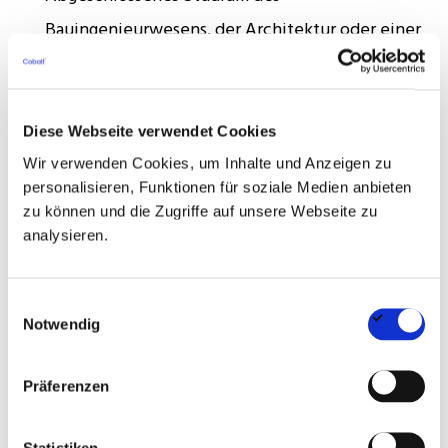
Bauingenieurwesens, der Architektur oder einer
vergleichbaren technischen Fachrichtung
Mehrjährige Berufserfahrung in der technischen
Diese Webseite verwendet Cookies
Projektsteuerung oder im Bauprojektmanagement
Wir verwenden Cookies, um Inhalte und Anzeigen zu
von Wohn- oder Gewerbeimmobilien
personalisieren, Funktionen für soziale Medien anbieten
zu können und die Zugriffe auf unsere Webseite zu
Fundierte Kenntnisse im Bauvertragsrecht sowie
analysieren.
in relevanten technischen Normen und
Richtlinien
Einwilligungsauswahl
Notwendig
Sichere Anwendung üblicher
Projektmanagementmethoden und technischer
Präferenzen
Verwaltungssoftware
Ausgeprägtes Verständnis für Kostensteuerung,
Statistiken