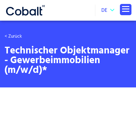
DE
< Zurück
Technischer Objektmanager
- Gewerbeimmobilien
(m/w/d)*