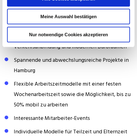
Weitere Sozialleistungen inkl. Sportangebot und
Zuschuss zum HVV-ProfiTicket
Meine Auswahl bestätigen
Attraktiver Arbeitsplatz im Herzen der
Nur notwendige Cookies akzeptieren
Hamburger Innenstadt mit sehr guter
Verkehrsanbindung und modernen Büroräumen
Spannende und abwechslungsreiche Projekte in
Hamburg
Flexible Arbeitszeitmodelle mit einer festen
Wochenarbeitszeit sowie die Möglichkeit, bis zu
50% mobil zu arbeiten
Interessante Mitarbeiter-Events
Individuelle Modelle für Teilzeit und Elternzeit