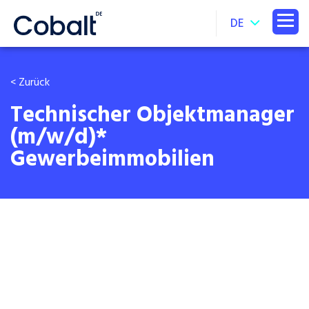
DE
< Zurück
Technischer Objektmanager
(m/w/d)*
Gewerbeimmobilien