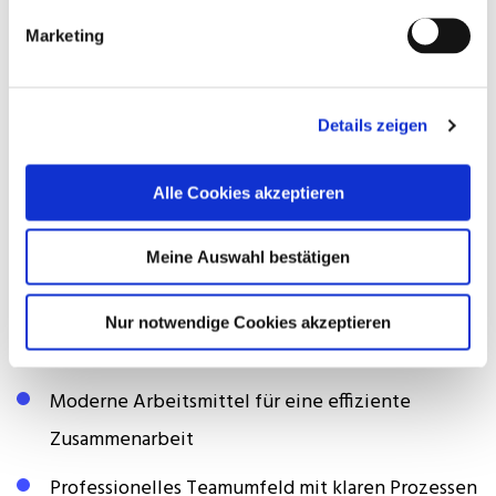
Ansprechpartnern
Marketing
Bereitschaft zur gelegentlichen Wahrnehmung
von Terminen an den betreuten Objekten
Details zeigen
Das Angebot
Alle Cookies akzeptieren
Leistungsgerechte Vergütung im marktüblichen
Meine Auswahl bestätigen
Rahmen
Strukturierte Einarbeitung und klare
Nur notwendige Cookies akzeptieren
Zuständigkeiten
Moderne Arbeitsmittel für eine effiziente
Zusammenarbeit
Professionelles Teamumfeld mit klaren Prozessen