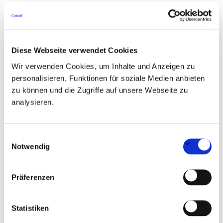
im technischen Immobilienmanagement
Sicherer Umgang mit gängiger Bürosoftware und
idealerweise Erfahrung mit
Diese Webseite verwendet Cookies
immobilienwirtschaftlichen IT-Systemen
Wir verwenden Cookies, um Inhalte und Anzeigen zu
personalisieren, Funktionen für soziale Medien anbieten
Gute Deutschkenntnisse in Wort und Schrift
zu können und die Zugriffe auf unsere Webseite zu
sowie sicheres Formulieren technischer
analysieren.
Sachverhalte
Einwilligungsauswahl
Strukturierte, eigenverantwortliche
Notwendig
Arbeitsweise und ausgeprägtes
Organisationsvermögen
Präferenzen
Ausgeprägte Kommunikationsfähigkeit im
Statistiken
Umgang mit internen und externen