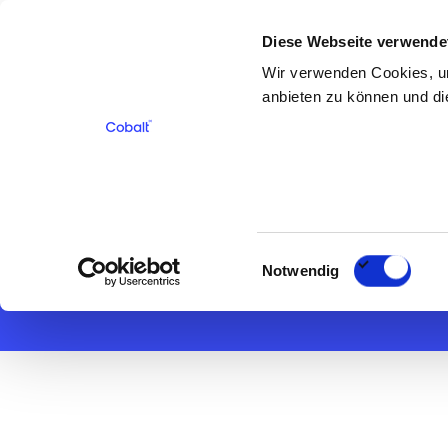
Diese Webseite verwende
Für Bewerber
Für Kunden
Über 
Wir verwenden Cookies, um
anbieten zu können und die
< Zurück
Technischer 
Einwilligungsauswahl
Notwendig