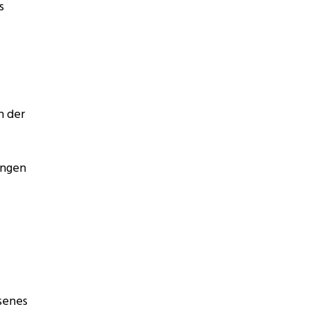
s
n der
ungen
senes