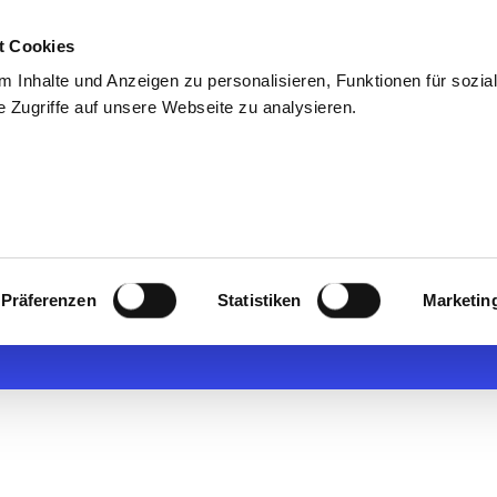
t Cookies
uns
Blog & Presse
Kontakt
Talentpool
 Inhalte und Anzeigen zu personalisieren, Funktionen für sozia
 Zugriffe auf unsere Webseite zu analysieren.
Einkäufer (m/w
Präferenzen
Statistiken
Marketin