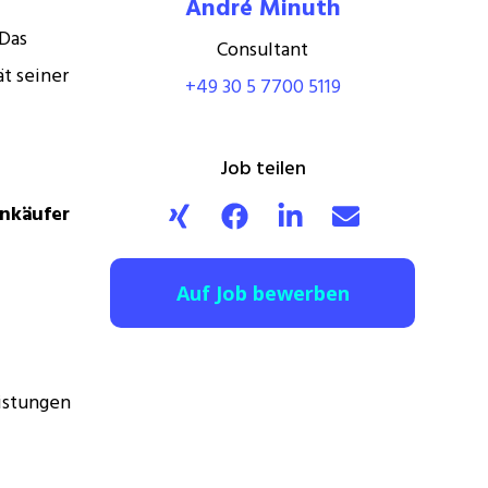
André Minuth
 Das
Consultant
t seiner
+49 30 5 7700 5119
Job teilen
inkäufer
Auf Job bewerben
istungen