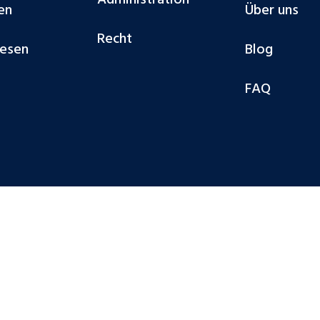
Administration
en
Über uns
Recht
esen
Blog
FAQ
© Cobalt Deut