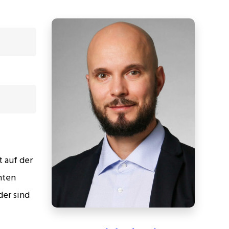
 auf der
nten
er sind