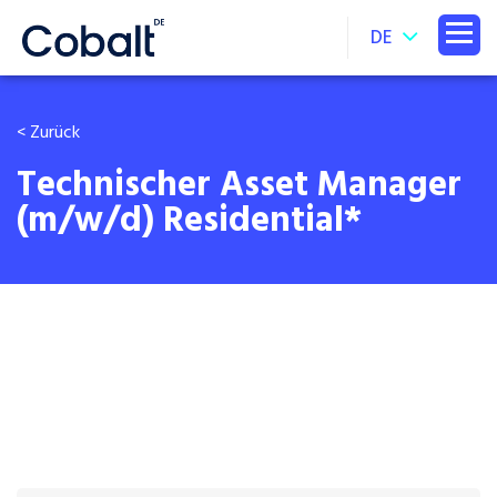
DE
< Zurück
Technischer Asset Manager
(m/w/d) Residential*