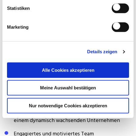
technischer Normen
Statistiken
Erfahrung im Kosten- und Projektcontrolling
Marketing
Verhandlungssicherheit und
Kommunikationsfähigkeit
Details zeigen
Eigenverantwortliches Arbeiten,
Entscheidungsstärke und unternehmerisches
Alle Cookies akzeptieren
Denken
Meine Auswahl bestätigen
Das Angebot
Nur notwendige Cookies akzeptieren
Mitwirkung an herausragenden Projekten in
einem dynamisch wachsenden Unternehmen
Engagiertes und motiviertes Team