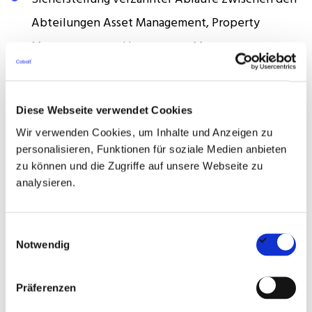
Abteilungen Asset Management, Property
Management und Investment Management
Das Anforderungsprofil
Diese Webseite verwendet Cookies
Abgeschlossenes Studium im Bereich
Wir verwenden Cookies, um Inhalte und Anzeigen zu
Bauingenieurwesen, Architektur, Technische
personalisieren, Funktionen für soziale Medien anbieten
zu können und die Zugriffe auf unsere Webseite zu
Gebäudeausrüstung oder vergleichbare
analysieren.
Qualifikation
Mehrjährige Berufserfahrung in der Steuerung
Einwilligungsauswahl
komplexer Umbau- und Großsanierungsprojekte
Notwendig
Fundierte Kenntnisse im Bauvertragsrecht (VOB),
Präferenzen
HOAI sowie in der Anwendung relevanter