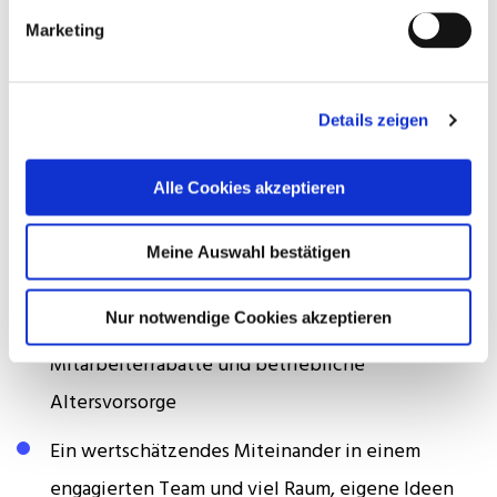
Marketing
Das Angebot
Ein attraktives Vergütungspaket
Details zeigen
Flexible Arbeitszeiten und eine ausgewogene
Work-Life-Balance
Alle Cookies akzeptieren
Firmenwagen mit privater Nutzung sowie
Meine Auswahl bestätigen
Tankkarte
Nur notwendige Cookies akzeptieren
Gesundheits- und Sportangebote,
Mitarbeiterrabatte und betriebliche
Altersvorsorge
Ein wertschätzendes Miteinander in einem
engagierten Team und viel Raum, eigene Ideen