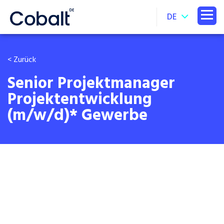
DE
< Zurück
Senior Projektmanager
Projektentwicklung
(m/w/d)* Gewerbe