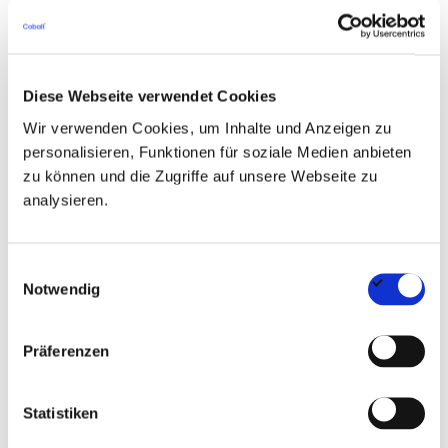
Immobilienprojekten, idealerweise im
gewerblichen Immobilienbestand
Sicherer Umgang mit relevanten Vorschriften
Diese Webseite verwendet Cookies
Wir verwenden Cookies, um Inhalte und Anzeigen zu
Gute Kenntnisse im Umgang mit
personalisieren, Funktionen für soziale Medien anbieten
Genehmigungsverfahren, Baurecht und
zu können und die Zugriffe auf unsere Webseite zu
analysieren.
baulichem Brandschutz
Ausgeprägte Hands-on-Mentalität, selbstständige
Einwilligungsauswahl
Arbeitsweise sowie Kommunikations- und
Notwendig
Verhandlungsgeschick.
Präferenzen
Verhandlungssicheres Deutsch und gute
Englischkenntnisse.
Statistiken