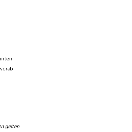
anten
 vorab
en gelten