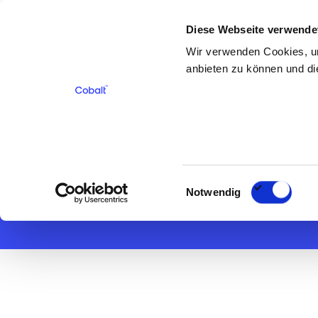
Diese Webseite verwende
Für Bewerber
Für Kunden
Über 
Wir verwenden Cookies, um
anbieten zu können und die
< Zurück
Rechtsanwalt
Einwilligungsauswahl
Notwendig