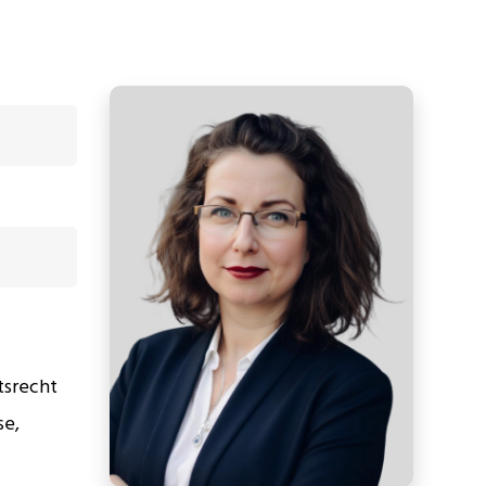
tsrecht
se,