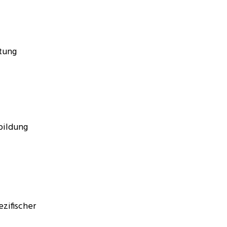
tung
bildung
zifischer