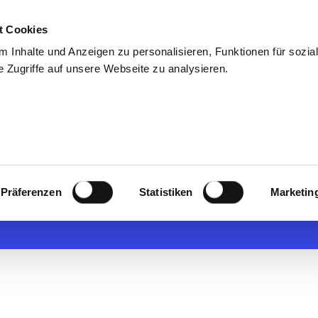
t Cookies
uns
Blog & Presse
Kontakt
Talentpool
 Inhalte und Anzeigen zu personalisieren, Funktionen für sozia
 Zugriffe auf unsere Webseite zu analysieren.
sfachangestell
Präferenzen
Statistiken
Marketin