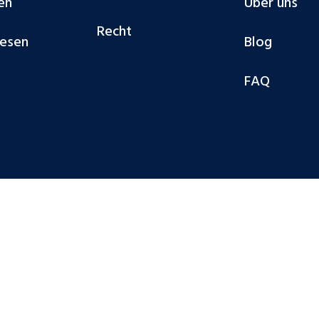
en
Über uns
Recht
esen
Blog
FAQ
© Cobalt Deut