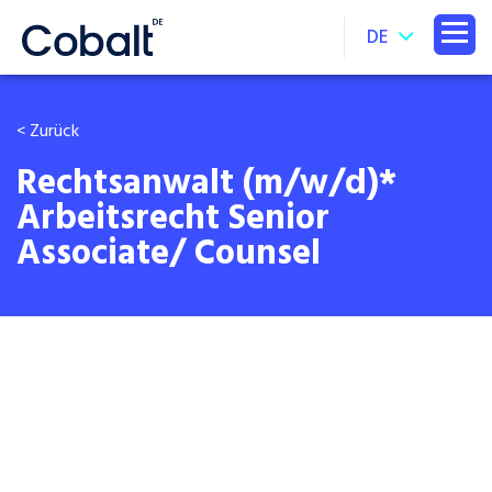
DE
< Zurück
Rechtsanwalt (m/w/d)*
Arbeitsrecht Senior
Associate/ Counsel