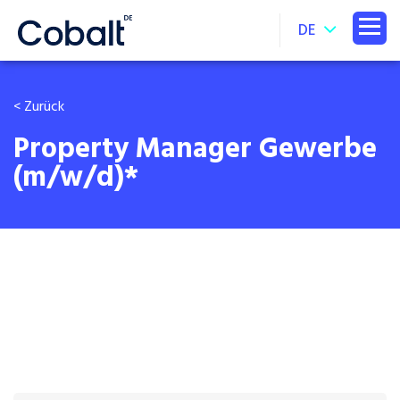
DE
< Zurück
Property Manager Gewerbe
(m/w/d)*