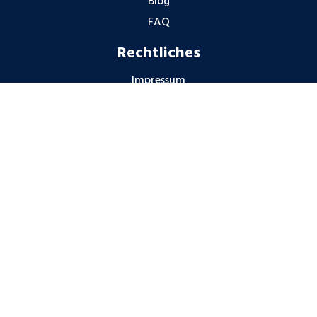
Blog
FAQ
Rechtliches
Impressum
Datenschutzhinweise
Gender-Hinweis
Hinweisgeberschutz
Partner
© Cobalt Deutschland GmbH 2026