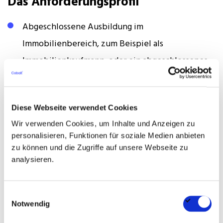
Das Anforderungsprofil
Abgeschlossene Ausbildung im
Immobilienbereich, zum Beispiel als
Immobilienkaufmann, oder ein abgeschlossenes
Studium der Immobilienwirtschaft oder
Betriebswirtschaftslehre
Diese Webseite verwendet Cookies
Berufserfahrung im Management gewerblicher
Wir verwenden Cookies, um Inhalte und Anzeigen zu
Immobilienbestände oder in einer vergleichbaren
personalisieren, Funktionen für soziale Medien anbieten
zu können und die Zugriffe auf unsere Webseite zu
Position im Property Management
analysieren.
Sichere Kenntnisse im Mietrecht für gewerbliche
Objekte sowie routinierter Umgang mit gängigen
Einwilligungsauswahl
Office-Anwendungen
Notwendig