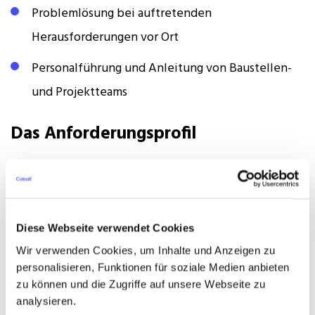
Problemlösung bei auftretenden
Herausforderungen vor Ort
Personalführung und Anleitung von Baustellen-
und Projektteams
Das Anforderungsprofil
Abgeschlossenes Studium im Bauwesen oder
verwandten Fachrichtungen
Mehrjährige Berufserfahrung in der
Diese Webseite verwendet Cookies
Projektleitung von Sanierungsvorhaben
Wir verwenden Cookies, um Inhalte und Anzeigen zu
personalisieren, Funktionen für soziale Medien anbieten
Fundierte Kenntnisse in Bauplanung,
zu können und die Zugriffe auf unsere Webseite zu
Kostenmanagement und Terminplanung
analysieren.