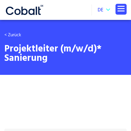
DE
< Zurück
Projektleiter (m/w/d)*
Sanierung