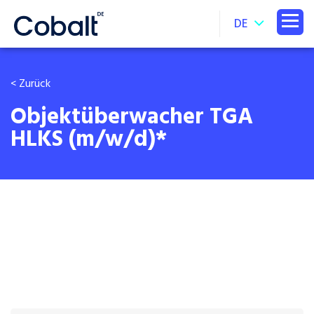
DE
< Zurück
Objektüberwacher TGA
HLKS (m/w/d)*