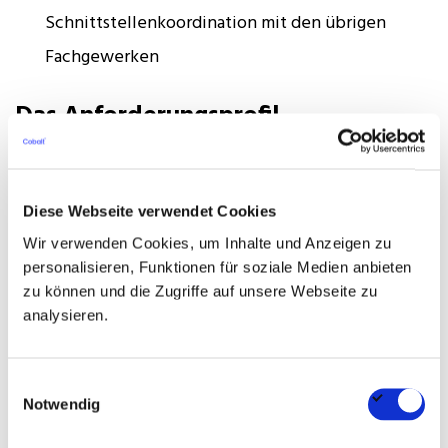
Schnittstellenkoordination mit den übrigen
Fachgewerken
Das Anforderungsprofil
Abgeschlossenes Studium im Bereich
Versorgungstechnik, Gebäudetechnik, Energie-
Diese Webseite verwendet Cookies
und Gebäudetechnik oder eine vergleichbare
Wir verwenden Cookies, um Inhalte und Anzeigen zu
technische Qualifikation
personalisieren, Funktionen für soziale Medien anbieten
zu können und die Zugriffe auf unsere Webseite zu
Berufserfahrung in der Objektüberwachung oder
analysieren.
Bauleitung der technischen Gebäudeausrüstung
mit Fokus auf Heizung, Lüftung, Klima und Sanitär
Einwilligungsauswahl
Notwendig
Sichere Kenntnisse der einschlägigen Normen,