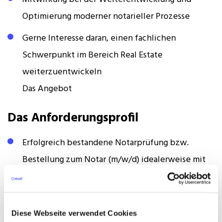
Optimierung moderner notarieller Prozesse
Gerne Interesse daran, einen fachlichen
Schwerpunkt im Bereich Real Estate
weiterzuentwickeln
Das Angebot
Das Anforderungsprofil
Erfolgreich bestandene Notarprüfung bzw.
Bestellung zum Notar (m/w/d) idealerweise mit
zumindest ersten eigenen Mandatenstamm
Fundierte Kenntnisse im Immobilien- und
Gesellschaftsrecht oder Erbrecht
Diese Webseite verwendet Cookies