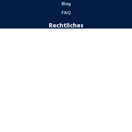
Blog
FAQ
Rechtliches
Impressum
Datenschutzhinweise
Gender-Hinweis
Hinweisgeberschutz
Partner
© Cobalt Deutschland GmbH 2026