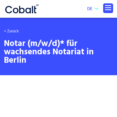
DE
< Zurück
Notar (m/w/d)* für
wachsendes Notariat in
Berlin