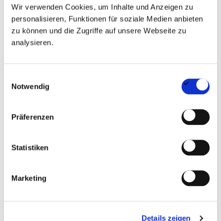
Wir verwenden Cookies, um Inhalte und Anzeigen zu
Ausgeprägtes Verständnis für wirtschaftliche
personalisieren, Funktionen für soziale Medien anbieten
Zusammenhänge
zu können und die Zugriffe auf unsere Webseite zu
analysieren.
Souveränes Auftreten sowie hohe Beratungs-
und Kommunikationskompetenz
Einwilligungsauswahl
Notwendig
Freude an der Zusammenarbeit in einem
modernen und innovationsorientierten Umfeld
Präferenzen
Das Angebot
Statistiken
Langfristige Perspektive in einem etablierten
und wirtschaftlich erfolgreichen Notariat
Marketing
Attraktive Beteiligungsmöglichkeiten
Details zeigen