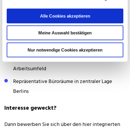
Flexible Gestaltung der Arbeitszeiten
Hochmoderne technische Infrastruktur und
Alle Cookies akzeptieren
digitale Arbeitsprozesse
Meine Auswahl bestätigen
Möglichkeit, den Ausbau des Real-Estate-
Schwerpunkts aktiv mitzugestalten
Nur notwendige Cookies akzeptieren
Kollegiales, wertschätzendes und professionelles
Arbeitsumfeld
Repräsentative Büroräume in zentraler Lage
Berlins
Interesse geweckt?
Dann bewerben Sie sich über den hier integrierten