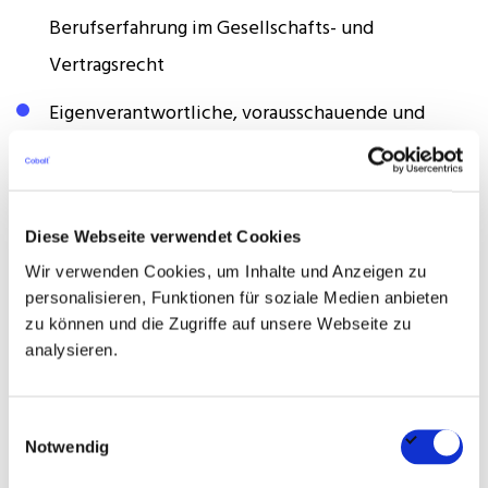
Berufserfahrung im Gesellschafts- und
Vertragsrecht
Eigenverantwortliche, vorausschauende und
sorgfältige Arbeitsweise
Hohe Dienstleistungsorientierung und
ausgeprägtes Organisationstalent
Diese Webseite verwendet Cookies
Wir verwenden Cookies, um Inhalte und Anzeigen zu
Sehr gute Deutsch- und Englischkenntnisse in
personalisieren, Funktionen für soziale Medien anbieten
Wort und Schrift
zu können und die Zugriffe auf unsere Webseite zu
analysieren.
Teamplayer mit Kommunikationsstärke und
Durchsetzungsvermögen
Einwilligungsauswahl
Notwendig
Das Angebot