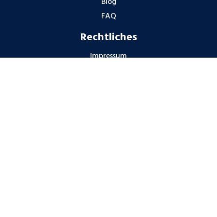
Blog
FAQ
Rechtliches
Impressum
Datenschutzhinweise
Gender-Hinweis
Hinweisgeberschutz
Partner
© Cobalt Deutschland GmbH 2026