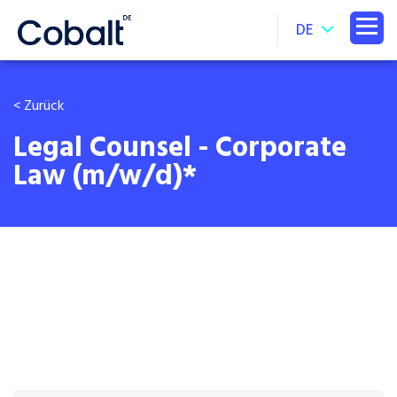
DE
< Zurück
Legal Counsel - Corporate
Law (m/w/d)*