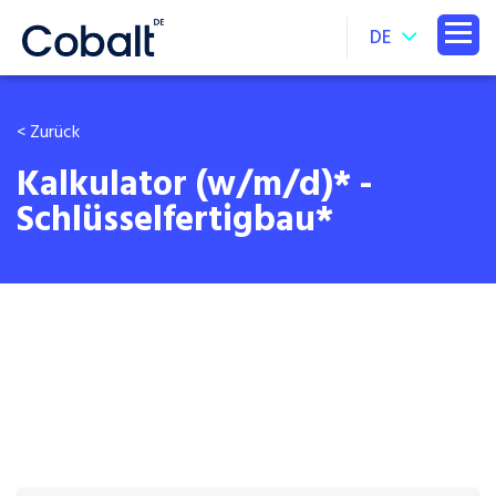
DE
< Zurück
Kalkulator (w/m/d)* -
Schlüsselfertigbau*