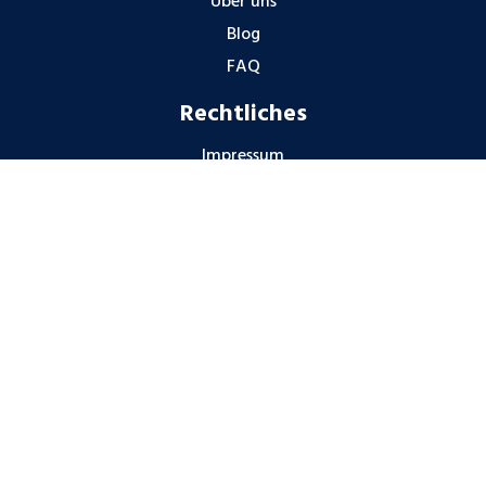
Über uns
Blog
FAQ
Rechtliches
Impressum
Datenschutzhinweise
Gender-Hinweis
Hinweisgeberschutz
Partner