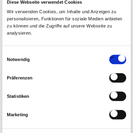
Hochbau
Diese Webseite verwendet Cookies
Wir verwenden Cookies, um Inhalte und Anzeigen zu
Sicherer Umgang mit gängiger
personalisieren, Funktionen für soziale Medien anbieten
Kalkulationssoftware sowie den MS-Office-
zu können und die Zugriffe auf unsere Webseite zu
analysieren.
Anwendungen
Gute Kenntnisse in der Auswertung von
Einwilligungsauswahl
Ausschreibungsunterlagen und
Notwendig
Leistungsverzeichnissen
Präferenzen
Strukturierte und sorgfältige Arbeitsweise mit
ausgeprägtem Kostenbewusstsein
Statistiken
Ausgeprägte Kommunikationsfähigkeit und
Kooperationsvermögen im Umgang mit internen
Marketing
und externen Schnittstellen