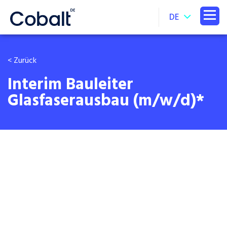
DE
< Zurück
Interim Bauleiter
Glasfaserausbau (m/w/d)*