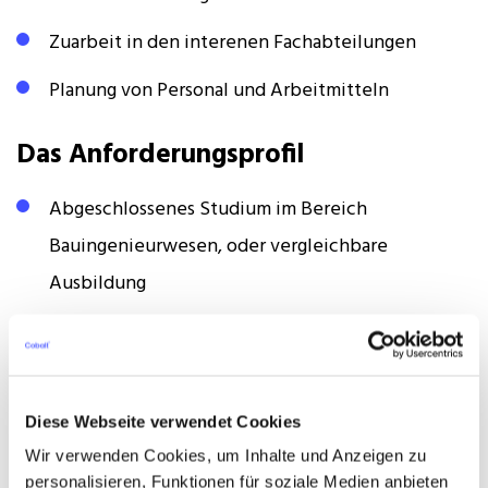
Zuarbeit in den interenen Fachabteilungen
Planung von Personal und Arbeitmitteln
Das Anforderungsprofil
Abgeschlossenes Studium im Bereich
Bauingenieurwesen, oder vergleichbare
Ausbildung
Mehrjährige Berufspraxis im
Tiefbau
Kenntnisse und Erfahrungen im Baurecht und der
VOB
Diese Webseite verwendet Cookies
Wir verwenden Cookies, um Inhalte und Anzeigen zu
Unternehmerisches Denken und
personalisieren, Funktionen für soziale Medien anbieten