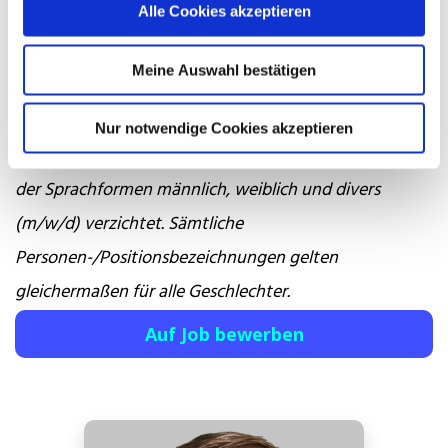
zu erfahren.
Alle Cookies akzeptieren
Wir freuen uns auf Ihre Bewerbung!
Meine Auswahl bestätigen
* Aus Gründen der besseren Lesbarkeit wird im
Nur notwendige Cookies akzeptieren
nachfolgenden Text auf die gleichzeitige Verwendung
der Sprachformen männlich, weiblich und divers
(m/w/d) verzichtet. Sämtliche
Personen-/Positionsbezeichnungen gelten
gleichermaßen für alle Geschlechter.
Auf Job bewerben