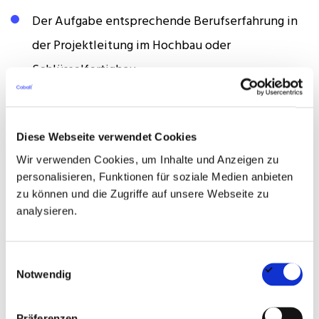
Der Aufgabe entsprechende Berufserfahrung in
der Projektleitung im Hochbau oder
Schlüsselfertigbau
Sichere Anwendung der einschlägigen
technischen Vorschriften sowie Erfahrung mit
Diese Webseite verwendet Cookies
Vergabe- und Vertragswesen im Bau
Wir verwenden Cookies, um Inhalte und Anzeigen zu
personalisieren, Funktionen für soziale Medien anbieten
Routinierter Umgang mit den gängigen MS-Office-
zu können und die Zugriffe auf unsere Webseite zu
Anwendungen sowie fundierte Kenntnisse im
analysieren.
Bau-, Vertrags- und Vergaberecht
Ausgeprägtes organisatorisches Geschick und
Einwilligungsauswahl
Notwendig
strukturierte Arbeitsweise
Hohe Kommunikationsfähigkeit und sicheres
Präferenzen