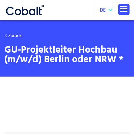
DE
< Zurück
GU-Projektleiter Hochbau
(m/w/d) Berlin oder NRW *