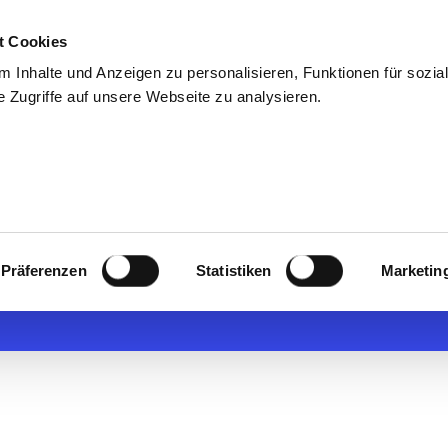
t Cookies
uns
Blog & Presse
Kontakt
Talentpool
 Inhalte und Anzeigen zu personalisieren, Funktionen für sozia
 Zugriffe auf unsere Webseite zu analysieren.
alter (m/w/d)*
Präferenzen
Statistiken
Marketin