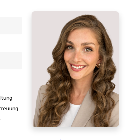
ltung
treuung
e