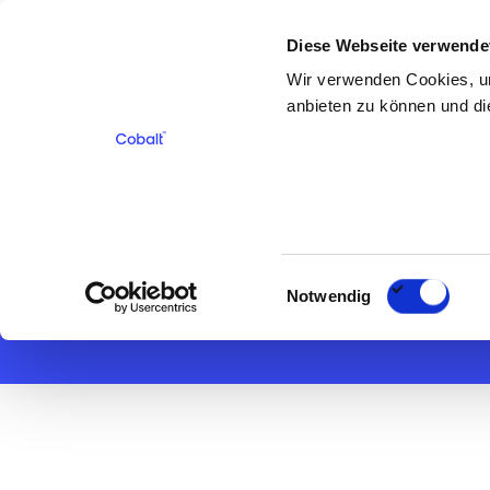
Diese Webseite verwende
Für Bewerber
Für Kunden
Über 
Wir verwenden Cookies, um
anbieten zu können und die
< Zurück
Finanzbuchh
Einwilligungsauswahl
Notwendig