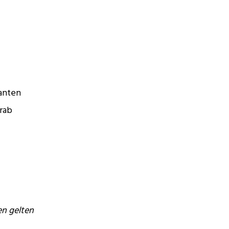
anten
orab
en gelten