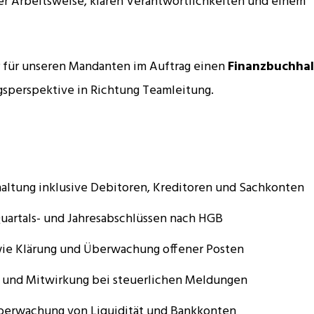
er Arbeitsweise, klaren Verantwortlichkeiten und einem
 für unseren Mandanten im Auftrag einen
Finanzbuchhal
gsperspektive in Richtung Teamleitung.
altung inklusive Debitoren, Kreditoren und Sachkonten
Quartals- und Jahresabschlüssen nach HGB
e Klärung und Überwachung offener Posten
 und Mitwirkung bei steuerlichen Meldungen
berwachung von Liquidität und Bankkonten