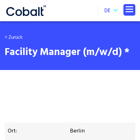
DE
< Zurück
Facility Manager (m/w/d) *
Ort:
Berlin