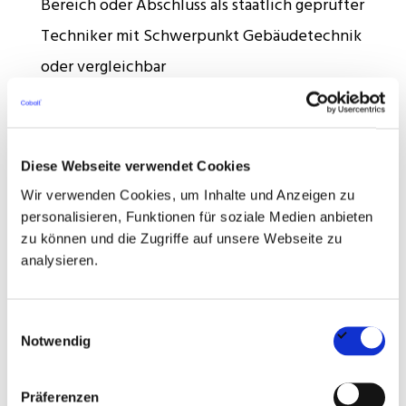
Bereich oder Abschluss als staatlich geprüfter
Techniker mit Schwerpunkt Gebäudetechnik
oder vergleichbar
Berufserfahrung im technischen oder
infrastrukturellen Facility Management von
gewerblich genutzten Immobilien
Diese Webseite verwendet Cookies
Wir verwenden Cookies, um Inhalte und Anzeigen zu
Sichere Kenntnisse einschlägiger technischer
personalisieren, Funktionen für soziale Medien anbieten
Vorschriften sowie Erfahrung im Umgang mit
zu können und die Zugriffe auf unsere Webseite zu
analysieren.
externen Dienstleistern
Routinierter Umgang mit gängiger Bürosoftware
Einwilligungsauswahl
und idealerweise mit einer softwaregestützten
Notwendig
Gebäude- oder Wartungsdokumentation
Präferenzen