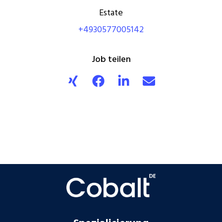
Estate
+4930577005142
Job teilen