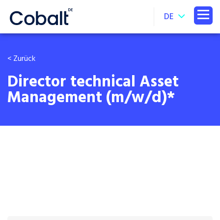
DE
< Zurück
Director technical Asset
Management (m/w/d)*