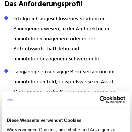
Das Anforderungsprofil
Erfolgreich abgeschlossenes Studium im
Bauingenieurwesen, in der Architektur, im
Immobilienmanagement oder in der
Betriebswirtschaftslehre mit
immobilienbezogenem Schwerpunkt
Langjährige einschlägige Berufserfahrung im
Immobilienumfeld, beispielsweise im Asset
Management, in der Bauherrenvertretung, im
Portfoliomanagement, in der Projektentwicklung
oder im Real-Estate-Investment, davon
Diese Webseite verwendet Cookies
substanzielle Führungserfahrung
Wir verwenden Cookies, um Inhalte und Anzeigen zu