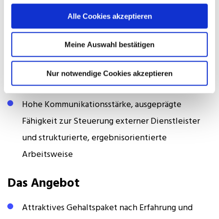
Investitionsrechnung und Capex-Modellierung
Alle Cookies akzeptieren
Verhandlungssichere Deutsch- und
Meine Auswahl bestätigen
Englischkenntnisse in Wort und Schrift sowie die
Bereitschaft zu regelmäßigen Dienstreisen in
Nur notwendige Cookies akzeptieren
Europa und gelegentlichen Reisen in die USA
Hohe Kommunikationsstärke, ausgeprägte
Fähigkeit zur Steuerung externer Dienstleister
und strukturierte, ergebnisorientierte
Arbeitsweise
Das Angebot
Attraktives Gehaltspaket nach Erfahrung und