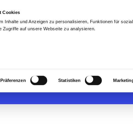
t Cookies
uns
Blog & Presse
Kontakt
Talentpool
 Inhalte und Anzeigen zu personalisieren, Funktionen für sozia
 Zugriffe auf unsere Webseite zu analysieren.
n Manager (m/w
Präferenzen
Statistiken
Marketin