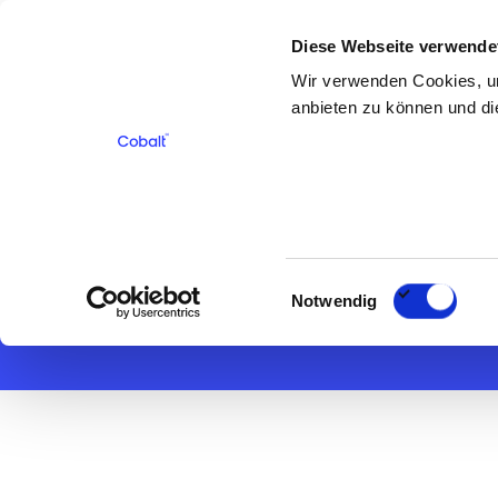
Diese Webseite verwende
Für Bewerber
Für Kunden
Über 
Wir verwenden Cookies, um
anbieten zu können und die
< Zurück
Constructio
Einwilligungsauswahl
Notwendig