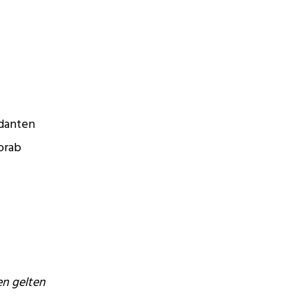
danten
orab
en gelten