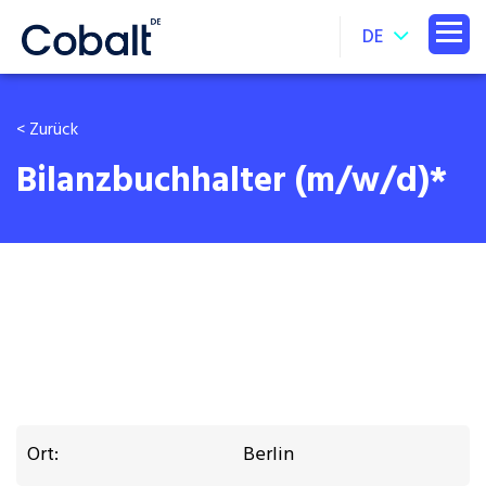
DE
< Zurück
Bilanzbuchhalter (m/w/d)*
Ort:
Berlin