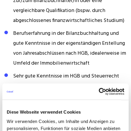
zur/zum Bilanzbuchhalter/in oder eine
vergleichbare Qualifikation (bspw. durch
abgeschlossenes finanzwirtschaftliches Studium)
Berufserfahrung in der Bilanzbuchhaltung und
gute Kenntnisse in der eigenständigen Erstellung
von Jahresabschlüssen nach HGB, idealerweise im
Umfeld der Immobilienwirtschaft
Sehr gute Kenntnisse im HGB und Steuerrecht
Sicherer Umgang mit gängiger
Buchhaltungssoftware (SAP von Vorteil) sowie
sehr gute Kenntnisse in den MS-Office-
Diese Webseite verwendet Cookies
Anwendungen
Wir verwenden Cookies, um Inhalte und Anzeigen zu
personalisieren, Funktionen für soziale Medien anbieten