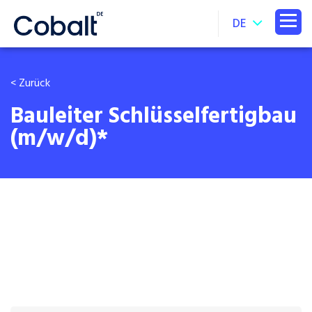
DE
< Zurück
Bauleiter Schlüsselfertigbau
(m/w/d)*