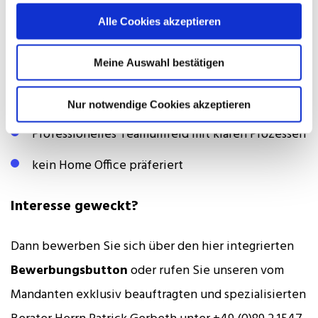
Strukturierte Einarbeitung und klare
Alle Cookies akzeptieren
Zuständigkeiten
Meine Auswahl bestätigen
Moderne Arbeitsmittel für eine effiziente
Zusammenarbeit
Nur notwendige Cookies akzeptieren
Professionelles Teamumfeld mit klaren Prozessen
kein Home Office präferiert
Interesse geweckt?
Dann bewerben Sie sich über den hier integrierten
Bewerbungsbutton
oder rufen Sie unseren vom
Mandanten exklusiv beauftragten und spezialisierten