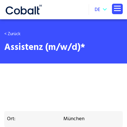
DE
< Zurück
Assistenz (m/w/d)*
Ort:
München