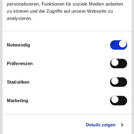
Sicherer Umgang mit den gängigen Microsoft-
personalisieren, Funktionen für soziale Medien anbieten
Office-Anwendungen, insbesondere Word, Excel
zu können und die Zugriffe auf unsere Webseite zu
analysieren.
und PowerPoint
Gute Ausdrucksfähigkeit in Wort und Schrift
Einwilligungsauswahl
sowie souveräner Umgang mit internen und
Notwendig
externen Ansprechpartnern
Präferenzen
Sorgfältige, strukturierte und zuverlässige
Arbeitsweise mit ausgeprägem
Statistiken
Organisationsvermögen
Hohe Diskretion und verantwortungsbewusster
Marketing
Umgang mit vertraulichen Informationen
Details zeigen
Das Angebot