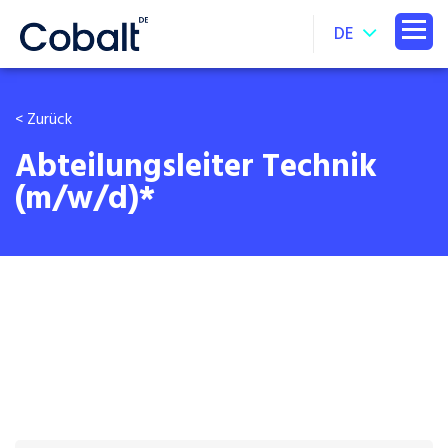
DE
< Zurück
Abteilungsleiter Technik
(m/w/d)*