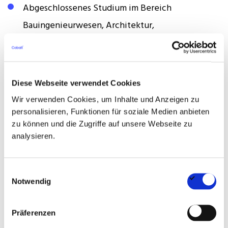
Abgeschlossenes Studium im Bereich
Bauingenieurwesen, Architektur,
Versorgungstechnik oder vergleichbare
technische Qualifikation
Der Aufgabe entsprechende Berufserfahrung,
Diese Webseite verwendet Cookies
idealerweise mit Führungsverantwortung
Wir verwenden Cookies, um Inhalte und Anzeigen zu
personalisieren, Funktionen für soziale Medien anbieten
Sicherer Umgang mit einschlägigen Regelwerken
zu können und die Zugriffe auf unsere Webseite zu
analysieren.
Ausgeprägtes analytisches und wirtschaftliches
Verständnis für technische Maßnahmen und
Einwilligungsauswahl
Investitionsentscheidungen
Notwendig
Strukturierte, lösungsorientierte Arbeitsweise
Präferenzen
sowie klare Kommunikationsfähigkeit im Umgang