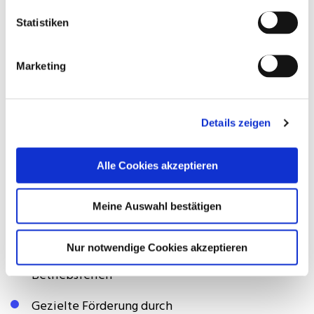
mit internen und externen Ansprechpartnern
Statistiken
Fähigkeit zur Führung, Motivation und
Entwicklung von Mitarbeitern in einem
Marketing
technischen Umfeld
Details zeigen
Das Angebot
Umfassendes Urlaubspaket mit 30 Tagen
Alle Cookies akzeptieren
Flexible Arbeitszeitgestaltung und mobiles
Meine Auswahl bestätigen
Arbeiten (6 Tage pro Monat)
Nur notwendige Cookies akzeptieren
Zusätzliche Ausfallzeiten an Brückentagen und
Betriebsferien
Gezielte Förderung durch