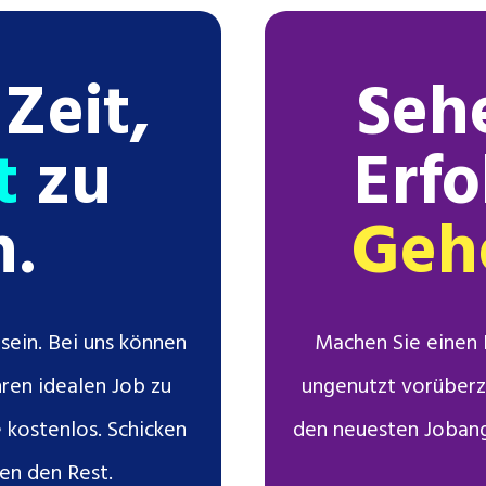
 Zeit,
Seh
t
zu
Erf
n.
Gehe
sein. Bei uns können
Machen Sie einen K
Ihren idealen Job zu
ungenutzt vorüberzi
e kostenlos. Schicken
den neuesten Jobang
en den Rest.