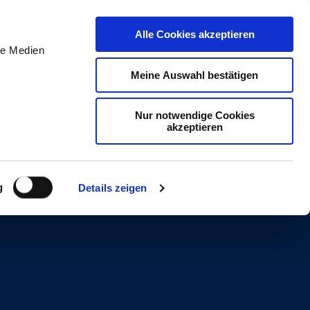
DE
Initiativ bewerben
Alle Cookies akzeptieren
le Medien
Meine Auswahl bestätigen
Nur notwendige Cookies
akzeptieren
g
Details zeigen