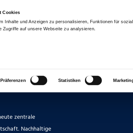
t Cookies
uns
Blog & Presse
Kontakt
Talentpool
 Inhalte und Anzeigen zu personalisieren, Funktionen für sozia
 Zugriffe auf unsere Webseite zu analysieren.
Präferenzen
Statistiken
Marketin
heute zentrale
tschaft. Nachhaltige