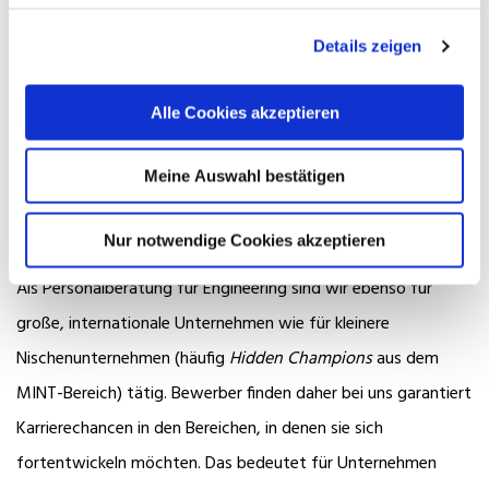
Vermittlungserfolg vor allem auf den Aufbau langfristiger
Details zeigen
Beziehungen. Entsprechend beraten wir auch unsere
Kandidaten stets individuell. Wir verstehen, was es heißt, die
Alle Cookies akzeptieren
richtigen Entscheidungen zum richtigen Zeitpunkt einer
Karriere zu treffen.
Mit unserer Karriereberatung starten
Meine Auswahl bestätigen
Kandidaten durch und bleiben oben!
Bewerber für alle Hierarchie- und Erfahrungslevel
Nur notwendige Cookies akzeptieren
Als Personalberatung für Engineering sind wir ebenso für
große, internationale Unternehmen wie für kleinere
Nischenunternehmen (häufig
Hidden Champions
aus dem
MINT-Bereich) tätig. Bewerber finden daher bei uns garantiert
Karrierechancen in den Bereichen, in denen sie sich
fortentwickeln möchten. Das bedeutet für Unternehmen