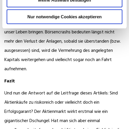
weiter wachsen lassen, die aktuellen Trends (Digitalisierung,
Mobilität, künstliche Intelligenz u.v.m.) werden einen enormen
Nur notwendige Cookies akzeptieren
Umschwung, neue Produkte und ganz neue Möglichkeiten in
unser Leben bringen. Börsencrashs bedeuten längst nicht
mehr den Verlust der Anlagen, sobald sie überstanden (bzw.
ausgesessen) sind, wird die Vermehrung des angelegten
Kapitals weitergehen und vielleicht sogar noch an Fahrt
aufnehmen.
Fazit
Und nun die Antwort auf die Leitfrage dieses Artikels: Sind
Aktienkäufe zu risikoreich oder vielleicht doch ein
Erfolgsgarant? Der Aktienmarkt wirkt erstmal wie ein
gigantischer Dschungel. Hat man sich aber einmal