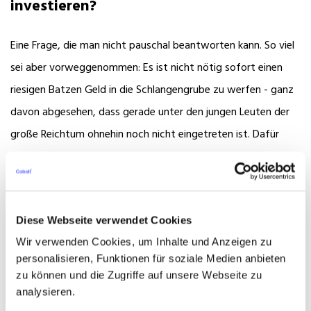
investieren?
Eine Frage, die man nicht pauschal beantworten kann. So viel
sei aber vorweggenommen: Es ist nicht nötig sofort einen
riesigen Batzen Geld in die Schlangengrube zu werfen - ganz
davon abgesehen, dass gerade unter den jungen Leuten der
große Reichtum ohnehin noch nicht eingetreten ist. Dafür
gibt es aber sogenannte Aktienfonds-Sparpläne. Hier zahlt
der Sparer monatlich einen bestimmten Betrag in den von ihm
ausgewählten Fonds ein. Meist geht das schon ab 50 €
Diese Webseite verwendet Cookies
monatlich, die dann vom Girokonto abgebucht und angelegt
Wir verwenden Cookies, um Inhalte und Anzeigen zu
werden. Wer sich eine gute Übersicht über seine Einkünfte
personalisieren, Funktionen für soziale Medien anbieten
und Ausgaben gemacht hat und regelmäßige Überschüsse
zu können und die Zugriffe auf unsere Webseite zu
erwirtschaftet, kann diese Frage für sich selbst recht schnell
analysieren.