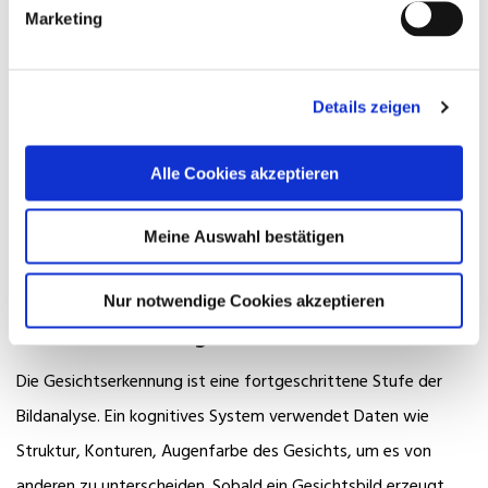
einem Gespräch zu verstehen, ist es für Maschinen viel
Marketing
komplizierter. Damit Maschinen die menschliche
Kommunikation verstehen können, müssen Sie eine enorme
Datenmenge menschlicher Gespräche auswerten. Die
Details zeigen
Stimmungsanalyse wird häufig zur
Auswertung der
sozialen Medienkommunikation
wie etwa Tweets,
Alle Cookies akzeptieren
Kommentaren, Rezensionen oder Beschwerden verwendet
Meine Auswahl bestätigen
und wird sich in Zukunft als sehr nützlich im
Marketing
oder
im
Personalwesen
erweisen.
Nur notwendige Cookies akzeptieren
Gesichtserkennung
Die Gesichtserkennung ist eine fortgeschrittene Stufe der
Bildanalyse. Ein kognitives System verwendet Daten wie
Struktur, Konturen, Augenfarbe des Gesichts, um es von
anderen zu unterscheiden. Sobald ein Gesichtsbild erzeugt